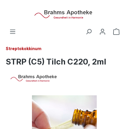
alt springen
Ware
Streptokokkinum
STRP (C5) Tilch C220, 2ml
Bildergalerie überspringen