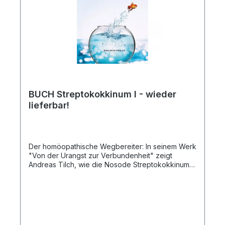
BUCH Streptokokkinum I - wieder
lieferbar!
Der homöopathische Wegbereiter: In seinem Werk
"Von der Urangst zur Verbundenheit" zeigt
Andreas Tilch, wie die Nosode Streptokokkinum
neue Perspektiven eröffnet. Auf 388 Seiten
erleben Leser einen spannenden Weg von
tiefgehender Angst hin zu mehr Vertrauen und
Verbundenheit – fachlich fundiert, praxisnah und
inspirierend. 388 Seiten geballtes Fachwissen im
handlichen A5-Format Gebundene Hardcover-